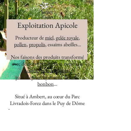
Exploitation Apicole
Producteur de
miel
,
gelée royale
,
pollen
,
propolis
, essaims abeilles...
Nos faisons des produits transformé
avec de notre production comme le
nougat
,
pâte à tartiner
,
pain d'épices
,
hydromel
,
savons
,
bonbon
...
Situé à
Ambert
, au cœur du Parc
Livradois-Forez dans le Puy de Dôme