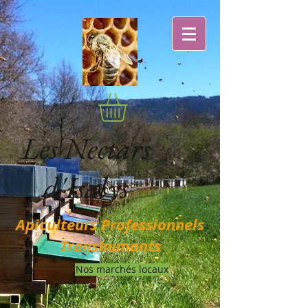
Les Nectars
d'Isalys
Apiculteurs Professionnels
Transhumants
Nos marchés locaux