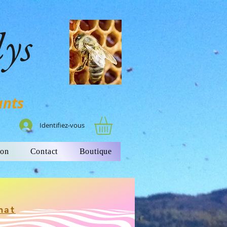
lys
ants
Identifiez-vous
ion
Contact
Boutique
hat