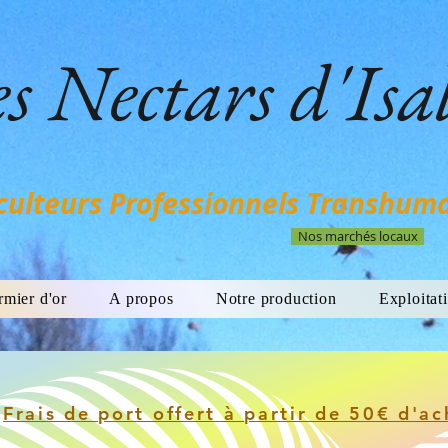
s Nectars d'Isa
culteurs Professionnels Transhum
Nos marchés locaux
rmier d'or
A propos
Notre production
Exploitat
Frais de port offert à partir de 50€ d'ac