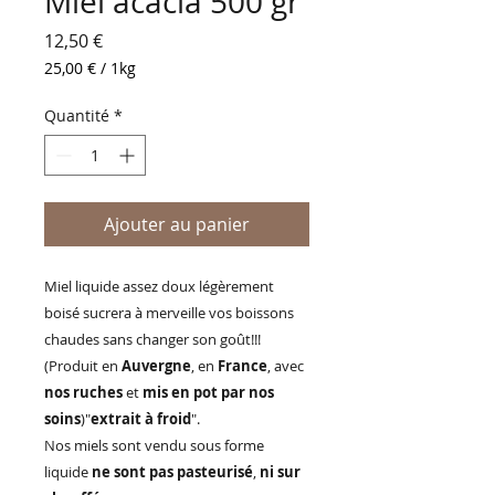
Miel acacia 500 gr
Prix
12,50 €
25,00 €
/
1kg
25,00 €
pour
Quantité
*
1
Kilogramme
Ajouter au panier
Miel liquide assez doux légèrement
boisé sucrera à merveille vos boissons
chaudes sans changer son goût!!!
(Produit en
Auvergne
, en
France
, avec
nos ruches
et
mis en pot par nos
soins
)"
extrait à froid
".
Nos miels sont vendu sous forme
liquide
ne sont pas pasteurisé
,
ni sur