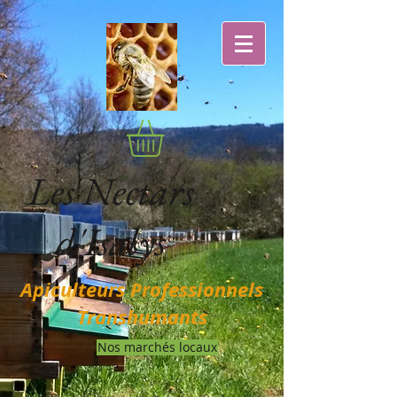
Les Nectars
d'Isalys
Apiculteurs Professionnels
Transhumants
Nos marchés locaux