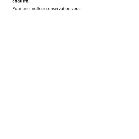
chauffé
.
Pour une meilleur conservation vous
devez bien refermer le pots après
chaque utilisation et le stocker dans un
placard à l'abri de la lumière et des
fortes température.
© 2023 by PURE. Proudly created with
Wix.com
Médiateur de la consommation