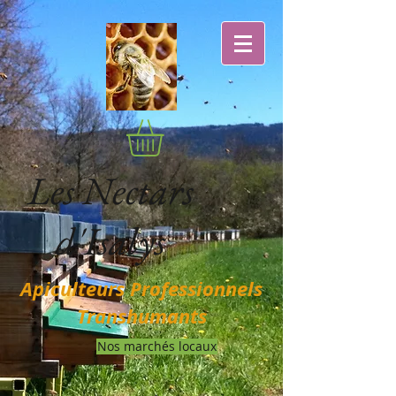
Les Nectars
d'Isalys
Apiculteurs Professionnels
Transhumants
Nos marchés locaux