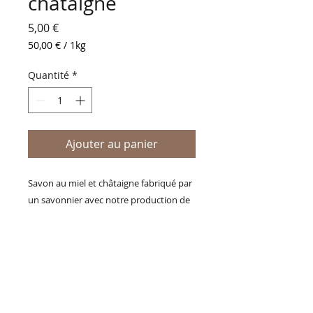
châtaigne
Prix
5,00 €
50,00 €
/
1kg
50,00 €
pour
Quantité
*
1
Kilogramme
Ajouter au panier
Savon au miel et châtaigne fabriqué par
un savonnier avec notre production de
miel. Pour toutes les sèches.